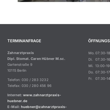
TERMINANFRAGE
ÖFFNUNGS
Zahnarztpraxis
Mo.
07:30-18
Dipl. Stomat. Caren Hübner M.sc.
Di.
07:30-16
Gartenstraße 9
Mi.
13:00-19
10115 Berlin
Do.
07:30-17
Fr.
07:30-14
Telefon: 030 / 283 3232
Telefax: 030 / 280 456 96
Internet:
www.zahnarztpraxis-
huebner.de
E-Mail:
huebner@zahnarztpraxis-