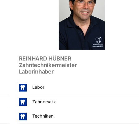
REINHARD HÜBNER
Zahntechnikermeister
Labor
inhaber
Labor
Zahnersatz
Techniken